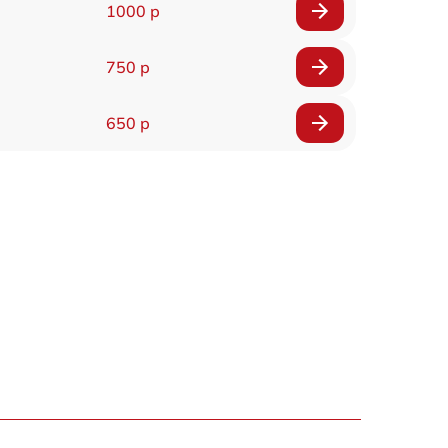
1000 р
750 р
650 р