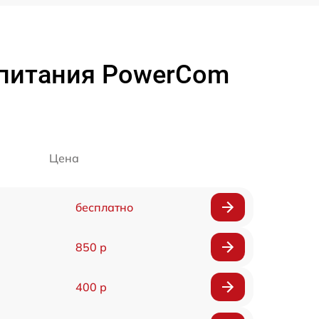
 питания PowerCom
Цена
бесплатно
850 р
400 р