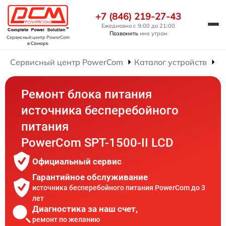
+7 (846) 219-27-43
Ежедневно с 9:00 до 21:00
Позвонить
мне утром
Сервисный центр PowerCom
в Самаре
Сервисный центр PowerCom
Каталог устройств
Р
Ремонт блока питания
источника бесперебойного
питания
PowerCom SPT-1500-II LCD
Официальный сервис
Гарантийное обслуживание
источника бесперебойного питания PowerCom до 3
лет
Диагностика за наш счет,
ремонт по желанию