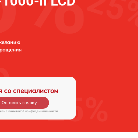
1000-II LCD
 желанию
бращения
я со специалистом
Оставить заявку
есь c
политикой конфиденциальности