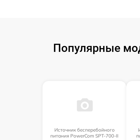
Популярные мод
Источник бесперебойного
питания PowerCom SPT-700-II
п