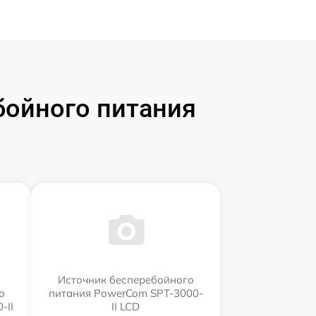
бойного питания
Источник бесперебойного
о
питания PowerCom SPT-3000-
-II
II LCD