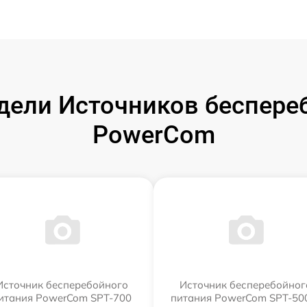
ели Источников беспере
PowerCom
Источник бесперебойного
Источник бесперебойног
итания PowerCom SPT-700
питания PowerCom SPT-500