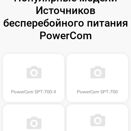
Источников
бесперебойного питания
PowerCom
PowerCom SPT-700-II
PowerCom SPT-700