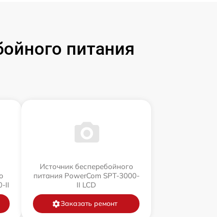
бойного питания
Источник бесперебойного
о
питания PowerCom SPT-3000-
-II
II LCD
Заказать ремонт