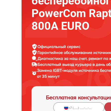
бесперебойног
PowerCom Rapt
800A EURO
Официальный сервис
Гарантийное обслуживание
источник
Диагностика за наш счет,
ремонт по
Бесплатный выезд курьера
в день о
Замена IGBT-модуля источника бесп
от 35 минут
Бесплатная консультаци