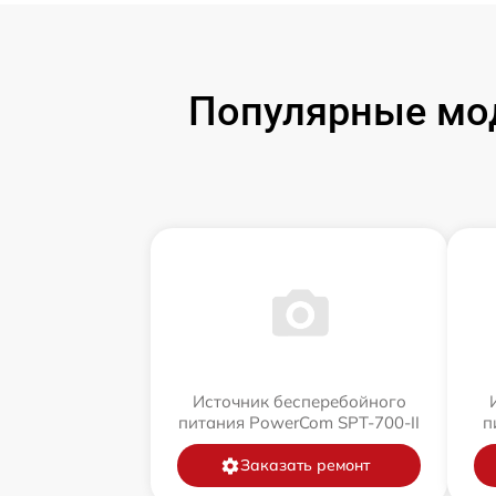
Популярные мод
Источник бесперебойного
питания PowerCom SPT-700-II
п
Заказать ремонт