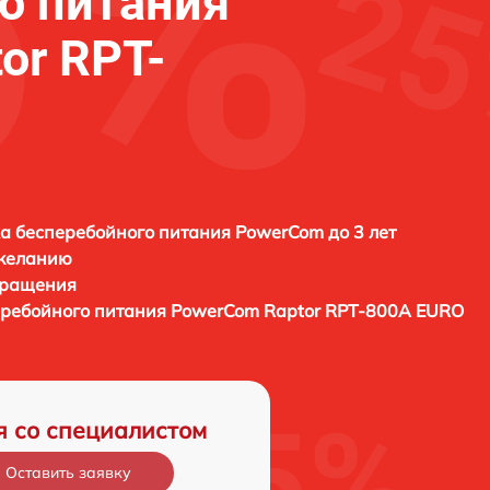
о питания
or RPT-
а бесперебойного питания PowerCom до 3 лет
 желанию
бращения
еребойного питания
PowerCom Raptor RPT-800A EURO
я со специалистом
Оставить заявку