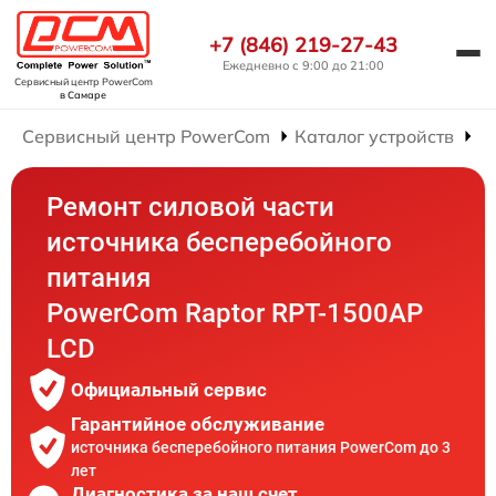
+7 (846) 219-27-43
Ежедневно с 9:00 до 21:00
Сервисный центр PowerCom
в Самаре
Сервисный центр PowerCom
Каталог устройств
Р
Ремонт силовой части
источника бесперебойного
питания
PowerCom Raptor RPT-1500AP
LCD
Официальный сервис
Гарантийное обслуживание
источника бесперебойного питания PowerCom до 3
лет
Диагностика за наш счет,