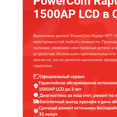
PowerCom Rapt
1500AP LCD в 
Выполняем ремонт PowerCom Raptor RPT-1
неисправностей любой сложности. Проводи
поломки, заменяем неисправные детали и 
устройства. Используем оригинальные ил
запчасти, после ремонта выполняем прове
гарантию.
Официальный сервис
Гарантийное обслуживание
источник
1500AP LCD до 3 лет
Диагностика за наш счет,
ремонт по
Бесплатный выезд курьера
в день о
Срочный ремонт
источника беспереб
35 минут