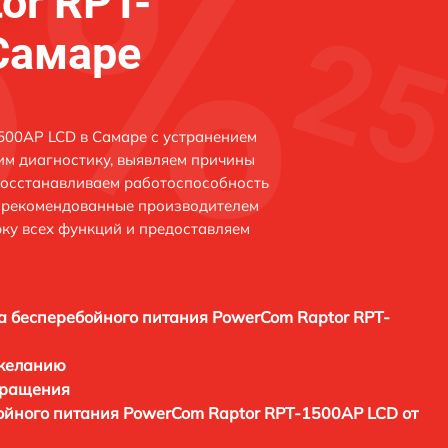
or RPT-
Самаре
500AP LCD в Самаре с устранением
м диагностику, выявляем причины
восстанавливаем работоспособность
и рекомендованные производителем
рку всех функций и предоставляем
а бесперебойного питания PowerCom Raptor RPT-
 желанию
бращения
ойного питания PowerCom Raptor RPT-1500AP LCD от