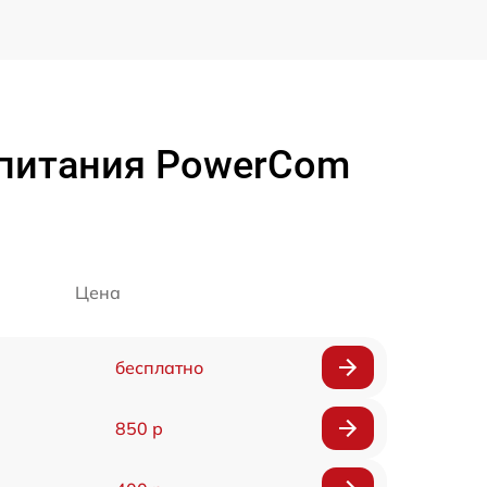
 питания PowerCom
Цена
бесплатно
850 р