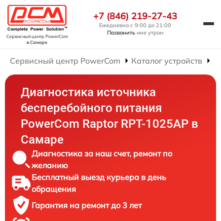
+7 (846) 219-27-43
Ежедневно с 9:00 до 21:00
Позвонить
мне утром
Сервисный центр PowerCom
в Самаре
Сервисный центр PowerCom
Каталог устройств
Р
Диагностика источника
бесперебойного питания
PowerCom Raptor RPT-1025AP в
Самаре
Диагностика за наш счет, ремонт по
желанию
Бесплатный выезд курьера в день
обращения
Гарантия на ремонт до 3 лет