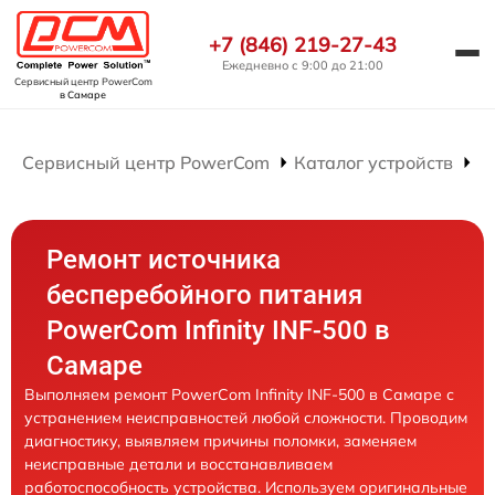
+7 (846) 219-27-43
Ежедневно с 9:00 до 21:00
Сервисный центр PowerCom
в Самаре
Сервисный центр PowerCom
Каталог устройств
Р
Ремонт источника
бесперебойного питания
PowerCom Infinity INF-500 в
Самаре
Выполняем ремонт PowerCom Infinity INF-500 в Самаре с
устранением неисправностей любой сложности. Проводим
диагностику, выявляем причины поломки, заменяем
неисправные детали и восстанавливаем
работоспособность устройства. Используем оригинальные