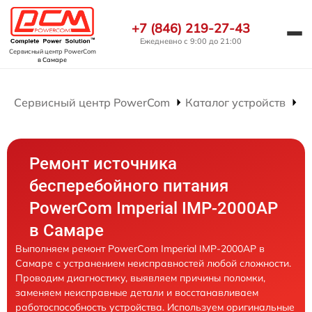
+7 (846) 219-27-43
Ежедневно с 9:00 до 21:00
Сервисный центр PowerCom
в Самаре
Сервисный центр PowerCom
Каталог устройств
Р
Ремонт источника
бесперебойного питания
PowerCom Imperial IMP-2000AP
в Самаре
Выполняем ремонт PowerCom Imperial IMP-2000AP в
Самаре с устранением неисправностей любой сложности.
Проводим диагностику, выявляем причины поломки,
заменяем неисправные детали и восстанавливаем
работоспособность устройства. Используем оригинальные