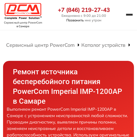
+7 (846) 219-27-43
Ежедневно с 9:00 до 21:00
Позвонить
мне утром
Сервисный центр PowerCom
в Самаре
Сервисный центр PowerCom
Каталог устройств
Р
Ремонт источника
бесперебойного питания
PowerCom Imperial IMP-1200AP
в Самаре
Выполняем ремонт PowerCom Imperial IMP-1200AP в
Самаре с устранением неисправностей любой сложности.
Проводим диагностику, выявляем причины поломки,
заменяем неисправные детали и восстанавливаем
работоспособность устройства. Используем оригинальные