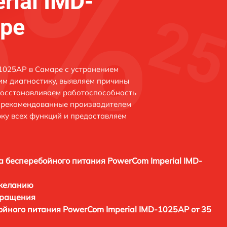
rial IMD-
ре
1025AP в Самаре с устранением
м диагностику, выявляем причины
восстанавливаем работоспособность
и рекомендованные производителем
рку всех функций и предоставляем
а бесперебойного питания PowerCom Imperial IMD-
 желанию
бращения
ойного питания PowerCom Imperial IMD-1025AP от 35