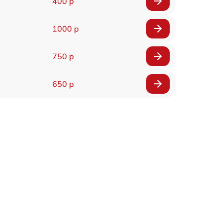
400 р
1000 р
750 р
650 р