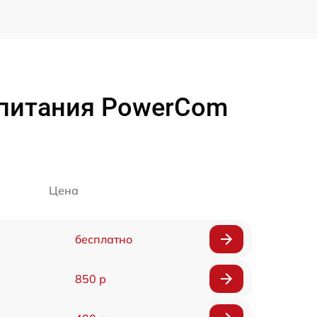
 питания PowerCom
Цена
бесплатно
850 р