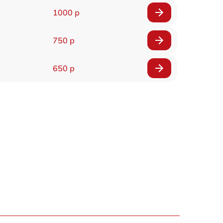
1000 р
750 р
650 р