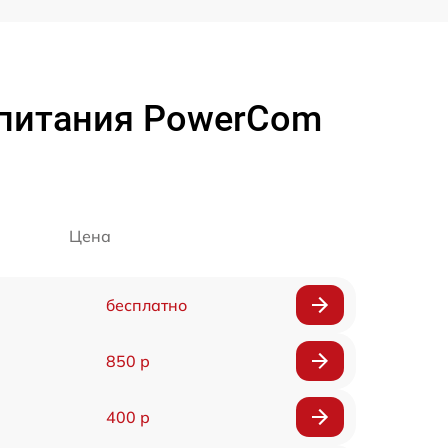
 питания PowerCom
Цена
бесплатно
850 р
400 р