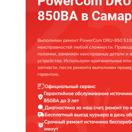
PowerCom DRU
850ВА в Самар
Выполняем ремонт PowerCom DRU-850 510В
неисправностей любой сложности. Проводи
поломки, заменяем неисправные детали и 
устройства. Используем оригинальные ил
запчасти, после ремонта выполняем прове
гарантию.
Официальный сервис
Гарантийное обслуживание
источник
850ВА до 3 лет
Диагностика за наш счет,
ремонт по
Бесплатный выезд курьера
в день о
Срочный ремонт
источника беспереб
минут