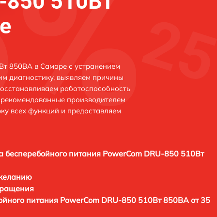
-850 510Вт
е
т 850ВА в Самаре с устранением
м диагностику, выявляем причины
восстанавливаем работоспособность
и рекомендованные производителем
рку всех функций и предоставляем
а бесперебойного питания PowerCom DRU-850 510Вт
 желанию
бращения
ойного питания PowerCom DRU-850 510Вт 850ВА от 35