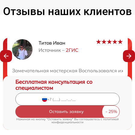
Отзывы наших клиентов
Титов Иван
Нужна консультация?
Источник –
2ГИС
Закажите бесплатную консультацию
Замечательная мастерская Воспользовался их услу
Бесплатная консультация со
специалистом
Оставить заявку
Нажимая на кнопку "Оставить заявку" Вы соглашаетесь c
политикой
конфиденциальности